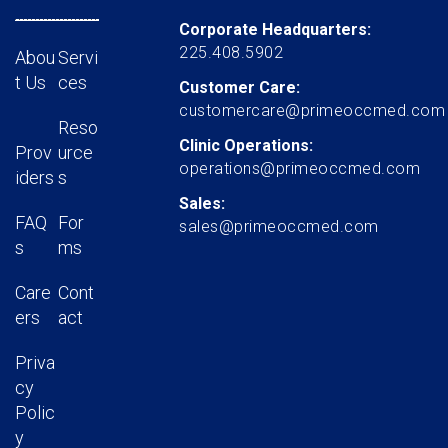
Corporate Headquarters:
225.408.5902
Abou
Servi
t Us
ces
Customer Care:
customercare@primeoccmed.com
Reso
Clinic Operations:
Prov
urce
operations@primeoccmed.com
iders
s
Sales:
FAQ
For
sales@primeoccmed.com
s
ms
Care
Cont
ers
act
Priva
cy
Polic
y