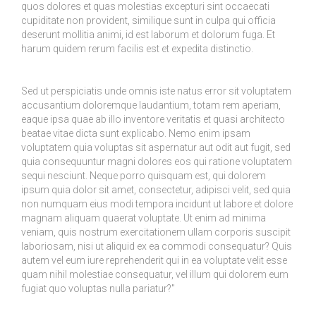
quos dolores et quas molestias excepturi sint occaecati
cupiditate non provident, similique sunt in culpa qui officia
deserunt mollitia animi, id est laborum et dolorum fuga. Et
harum quidem rerum facilis est et expedita distinctio.
Sed ut perspiciatis unde omnis iste natus error sit voluptatem
accusantium doloremque laudantium, totam rem aperiam,
eaque ipsa quae ab illo inventore veritatis et quasi architecto
beatae vitae dicta sunt explicabo. Nemo enim ipsam
voluptatem quia voluptas sit aspernatur aut odit aut fugit, sed
quia consequuntur magni dolores eos qui ratione voluptatem
sequi nesciunt. Neque porro quisquam est, qui dolorem
ipsum quia dolor sit amet, consectetur, adipisci velit, sed quia
non numquam eius modi tempora incidunt ut labore et dolore
magnam aliquam quaerat voluptate. Ut enim ad minima
veniam, quis nostrum exercitationem ullam corporis suscipit
laboriosam, nisi ut aliquid ex ea commodi consequatur? Quis
autem vel eum iure reprehenderit qui in ea voluptate velit esse
quam nihil molestiae consequatur, vel illum qui dolorem eum
fugiat quo voluptas nulla pariatur?"